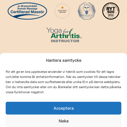
Kontakt
Hantera samtycke
kontakt@prehabcenter.com
För att ge en bra upplevelse använder vi teknik som cookies för att lagra
och/eller komma åt enhetsinformation. När du samtycker till dessa tekniker
Allmänna villkor
kan vi behandla data som surfbeteende eller unika ID:n på denna webbplats.
Om du inte samtycker eller om du återkallar ditt samtycke kan detta påverka
Integritetspolicy
vissa funktioner negativt.
Acceptera
©
Prehab Center
Neka
Webbdesign:
BEAST Studio