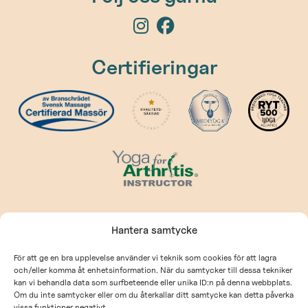
Certifieringar
Kontakt
Hantera samtycke
kontakt@prehabcenter.com
För att ge en bra upplevelse använder vi teknik som cookies för att lagra
och/eller komma åt enhetsinformation. När du samtycker till dessa tekniker
Allmänna villkor
kan vi behandla data som surfbeteende eller unika ID:n på denna webbplats.
Om du inte samtycker eller om du återkallar ditt samtycke kan detta påverka
Integritetspolicy
vissa funktioner negativt.