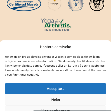
Kontakt
Hantera samtycke
kontakt@prehabcenter.com
För att ge en bra upplevelse använder vi teknik som cookies för att lagra
och/eller komma åt enhetsinformation. När du samtycker till dessa tekniker
Allmänna villkor
kan vi behandla data som surfbeteende eller unika ID:n på denna webbplats.
Om du inte samtycker eller om du återkallar ditt samtycke kan detta påverka
Integritetspolicy
vissa funktioner negativt.
Acceptera
©
Prehab Center
Neka
Webbdesign:
BEAST Studio
Visa preferenser