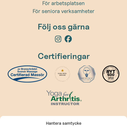
För arbetsplatsen
För seniora verksamheter
Följ oss gärna
Certifieringar
Kontakt
Hantera samtycke